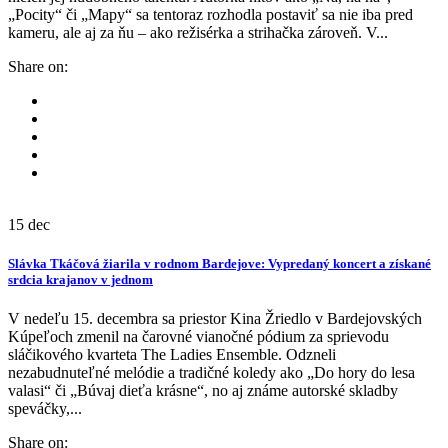
„Pocity“ či „Mapy“ sa tentoraz rozhodla postaviť sa nie iba pred
kameru, ale aj za ňu – ako režisérka a strihačka zároveň. V...
Share on:
15
dec
Slávka Tkáčová žiarila v rodnom Bardejove: Vypredaný koncert a získané
srdcia krajanov v jednom
V nedeľu 15. decembra sa priestor Kina Žriedlo v Bardejovských
Kúpeľoch zmenil na čarovné vianočné pódium za sprievodu
sláčikového kvarteta The Ladies Ensemble. Odzneli
nezabudnuteľné melódie a tradičné koledy ako „Do hory do lesa
valasi“ či „Búvaj dieťa krásne“, no aj známe autorské skladby
speváčky,...
Share on: