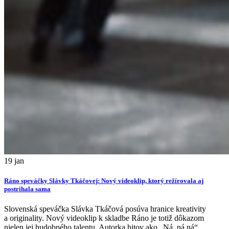
19
jan
Ráno speváčky Slávky Tkáčovej: Nový videoklip, ktorý režírovala aj
postrihala sama
Slovenská speváčka Slávka Tkáčová posúva hranice kreativity
a originality. Nový videoklip k skladbe Ráno je totiž dôkazom
nielen jej hudobného talentu. Autorka hitov ako „Ná, ná ná“,