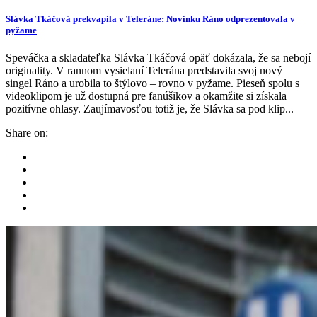
Slávka Tkáčová prekvapila v Teleráne: Novinku Ráno odprezentovala v
pyžame
Speváčka a skladateľka Slávka Tkáčová opäť dokázala, že sa nebojí
originality. V rannom vysielaní Telerána predstavila svoj nový
singel Ráno a urobila to štýlovo – rovno v pyžame. Pieseň spolu s
videoklipom je už dostupná pre fanúšikov a okamžite si získala
pozitívne ohlasy. Zaujímavosťou totiž je, že Slávka sa pod klip...
Share on: