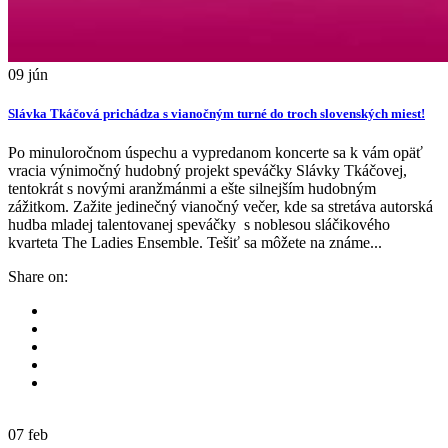
09
jún
Slávka Tkáčová prichádza s vianočným turné do troch slovenských miest!
Po minuloročnom úspechu a vypredanom koncerte sa k vám opäť
vracia výnimočný hudobný projekt speváčky Slávky Tkáčovej,
tentokrát s novými aranžmánmi a ešte silnejším hudobným
zážitkom. Zažite jedinečný vianočný večer, kde sa stretáva autorská
hudba mladej talentovanej speváčky s noblesou sláčikového
kvarteta The Ladies Ensemble. Tešiť sa môžete na známe...
Share on:
07
feb