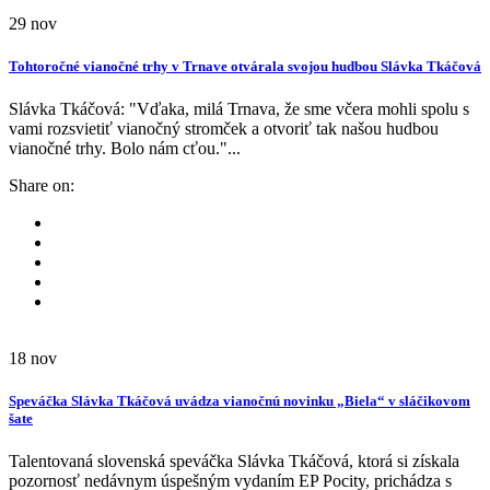
29
nov
Tohtoročné vianočné trhy v Trnave otvárala svojou hudbou Slávka Tkáčová
Slávka Tkáčová: "Vďaka, milá Trnava, že sme včera mohli spolu s
vami rozsvietiť vianočný stromček a otvoriť tak našou hudbou
vianočné trhy. Bolo nám cťou."...
Share on:
18
nov
Speváčka Slávka Tkáčová uvádza vianočnú novinku „Biela“ v sláčikovom
šate
Talentovaná slovenská speváčka Slávka Tkáčová, ktorá si získala
pozornosť nedávnym úspešným vydaním EP Pocity, prichádza s