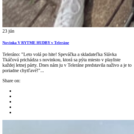
23
jún
Novinka V RYTME HUDBY v Teleráne
Teleráno: "Leto volá po hite! Speváčka a skladateľka Slávka
Tkáčová prichádza s novinkou, ktorá sa pýta miesto v playliste
každej letnej párty. Dnes nám ju v Teleráne predstavila naživo a je to
poriadne chytľavé!"...
Share on: