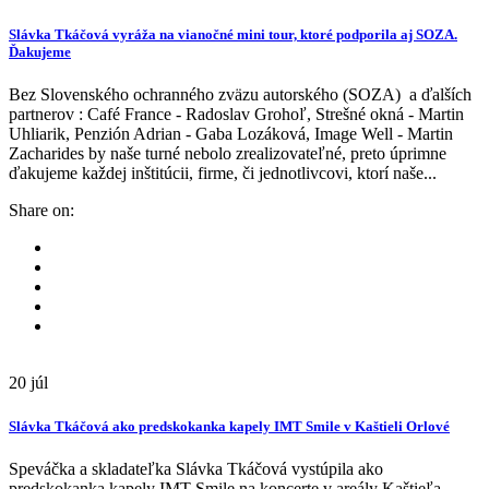
Slávka Tkáčová vyráža na vianočné mini tour, ktoré podporila aj SOZA.
Ďakujeme
Bez Slovenského ochranného zväzu autorského (SOZA) a ďalších
partnerov : Café France - Radoslav Grohoľ, Strešné okná - Martin
Uhliarik, Penzión Adrian - Gaba Lozáková, Image Well - Martin
Zacharides by naše turné nebolo zrealizovateľné, preto úprimne
ďakujeme každej inštitúcii, firme, či jednotlivcovi, ktorí naše...
Share on:
20
júl
Slávka Tkáčová ako predskokanka kapely IMT Smile v Kaštieli Orlové
Speváčka a skladateľka Slávka Tkáčová vystúpila ako
predskokanka kapely IMT Smile na koncerte v areály Kaštieľa