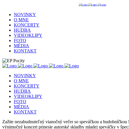
NOVINKY
O MNE
KONCERTY
HUDBA
VIDEOKLIPY
FOTO
MÉDIA
KONTAKT
NOVINKY
O MNE
KONCERTY
HUDBA
VIDEOKLIPY
FOTO
MÉDIA
KONTAKT
Zažite nezabudnuteľný vianočný večer so speváčkou a hudobníčkou 
výnimočný koncert prinesie autorské skladby mladej speváčky v špeciá